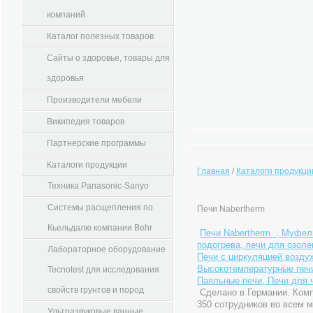
компаний
Каталог полезных товаров
Сайты о здоровье, товары для
здоровья
Производители мебели
Википедия товаров
Партнерские программы
Каталоги продукции
Главная
/
Каталоги продукци
Техника Panasonic-Sanyo
Системы расщепления по
Печи Nabertherm
Кьельдалю компании Behr
Печи Nabertherm , Муфел
подогрева, печи для озол
Лабораторное оборудование
Печи с циркуляцией возду
Высокотемпературные печи
Tecnotest для исследования
Паяльные печи, Печи для
свойств грунтов и пород
Сделано в Германии. Ком
350 сотрудников во всем м
Ультразвуковые ванные