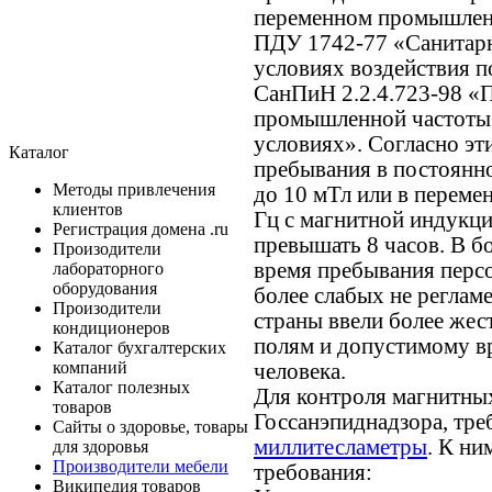
переменном промышленн
ПДУ 1742-77 «Санитарн
условиях воздействия 
СанПиН 2.2.4.723-98 «
промышленной частоты 
условиях». Согласно эт
Каталог
пребывания в постоянн
Методы привлечения
до 10 мТл или в переме
клиентов
Гц с магнитной индукци
Регистрация домена .ru
превышать 8 часов. В б
Произодители
время пребывания персо
лабораторного
оборудования
более слабых не реглам
Произодители
страны ввели более жес
кондиционеров
полям и допустимому вр
Каталог бухгалтерских
компаний
человека.
Каталог полезных
Для контроля магнитны
товаров
Госсанэпиднадзора, тре
Сайты о здоровье, товары
миллитесламетры
. К н
для здоровья
Производители мебели
требования:
Википедия товаров