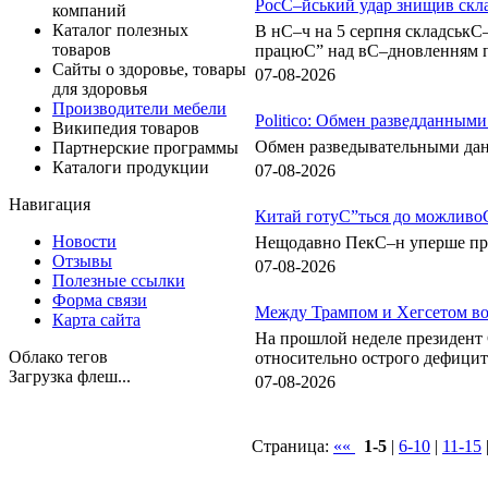
РосС–йський удар знищив скл
компаний
Каталог полезных
В нС–ч на 5 серпня складськ
товаров
працюС” над вС–дновленням п
Сайты о здоровье, товары
07-08-2026
для здоровья
Производители мебели
Politico: Обмен разведданны
Википедия товаров
Обмен разведывательными дан
Партнерские программы
Каталоги продукции
07-08-2026
Навигация
Китай готуС”ться до можлив
Новости
Нещодавно ПекС–н уперше про
Отзывы
07-08-2026
Полезные ссылки
Форма связи
Между Трампом и Хегсетом во
Карта сайта
На прошлой неделе президент 
Облако тегов
относительно острого дефицита
Загрузка флеш...
07-08-2026
Страница:
««
1-5
|
6-10
|
11-15
|