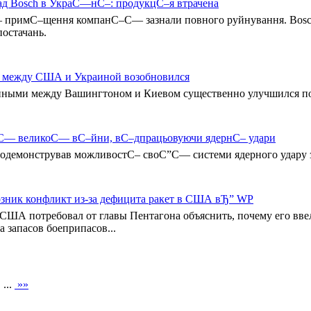
ад Bosch в УкраС—нС–: продукцС–я втрачена
С– примС–щення компанС–С— зазнали повного руйнування. Bos
остачань.
ми между США и Украиной возобновился
ными между Вашингтоном и Киевом существенно улучшился после
оС— великоС— вС–йни, вС–дпрацьовуючи ядернС– удари
демонстрував можливостС– своС”С— системи ядерного удару з
зник конфликт из-за дефицита ракет в США вЂ” WP
США потребовал от главы Пентагона объяснить, почему его вве
 запасов боеприпасов...
 ...
»»