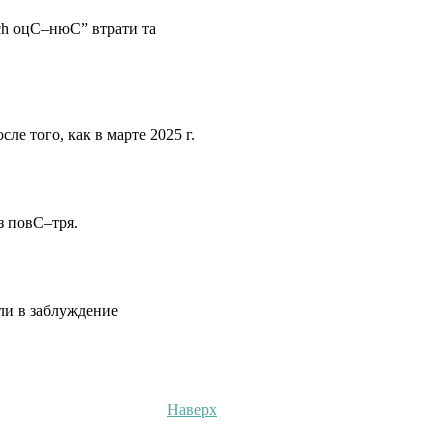
ch оцС–нюС” втрати та
 того, как в марте 2025 г.
 повС–тря.
ли в заблуждение
Наверх