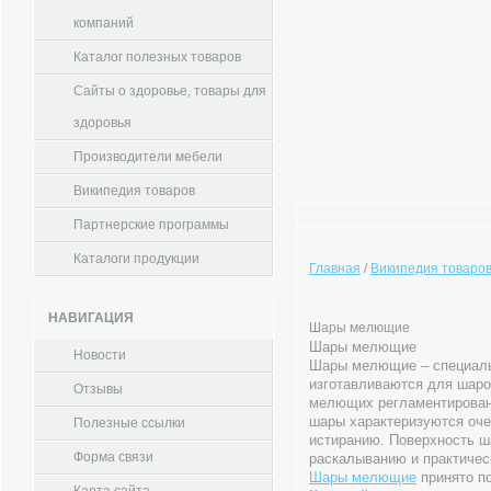
компаний
Каталог полезных товаров
Сайты о здоровье, товары для
здоровья
Производители мебели
Википедия товаров
Партнерские программы
Каталоги продукции
Главная
/
Википедия товаро
НАВИГАЦИЯ
Шары мелющие
Шары мелющие
Новости
Шары мелющие – специаль
изготавливаются для шаро
Отзывы
мелющих регламентирован
шары характеризуются оче
Полезные ссылки
истиранию. Поверхность 
Форма связи
раскалыванию и практичес
Шары мелющие
принято по