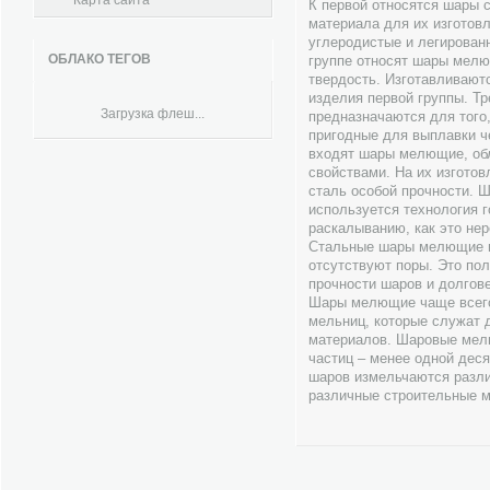
Карта сайта
К первой относятся шары 
материала для их изготов
углеродистые и легирован
ОБЛАКО ТЕГОВ
группе относят шары мел
твердость. Изготавливаютс
изделия первой группы. Тр
Загрузка флеш...
предназначаются для того
пригодные для выплавки ч
входят шары мелющие, об
свойствами. На их изгото
сталь особой прочности. 
используется технология 
раскалыванию, как это нер
Стальные шары мелющие им
отсутствуют поры. Это по
прочности шаров и долгове
Шары мелющие чаще всего
мельниц, которые служат 
материалов. Шаровые мель
частиц – менее одной де
шаров измельчаются разли
различные строительные 