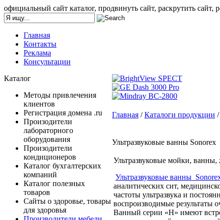
официальный сайт каталог, продвинуть сайт, раскрутить сайт, р
Главная
Контакты
Реклама
Консультации
Каталог
Методы привлечения
клиентов
Регистрация домена .ru
Главная
/
Каталоги продукции
Произодители
лабораторного
оборудования
Ультразвуковые ванны Sonorex
Произодители
кондиционеров
Ультразвуковые мойки, ванны
Каталог бухгалтерских
компаний
Ультразвуковые ванны Sonore
Каталог полезных
аналитических сит, медицинск
товаров
частоты ультразвука и постоян
Сайты о здоровье, товары
воспроизводимые результаты о
для здоровья
Ванный серии «Н» имеют встро
Производители мебели